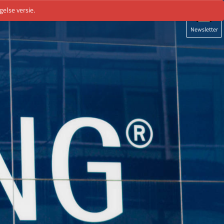
else versie.
STEN"
Newsletter