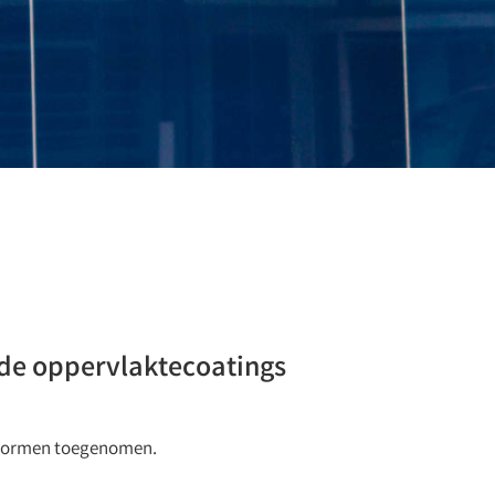
nde oppervlaktecoatings
e normen toegenomen.