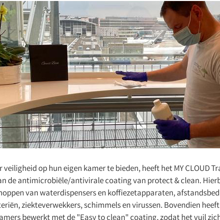
veiligheid op hun eigen kamer te bieden, heeft het MY CLOUD Tran
n de antimicrobiële/antivirale coating van protect & clean. Hierb
noppen van waterdispensers en koffiezetapparaten, afstandsbed
eriën, ziekteverwekkers, schimmels en virussen. Bovendien heeft
ers bewerkt met de "Easy to clean" coating, zodat het vuil zi