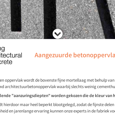
Aangezuurde betonoppervl
en oppervlak wordt de bovenste fijne mortellaag met behulp van 
d architectuurbetonoppervlak waarbij slechts weinig cementhui
llende "aanzuringsdiepten" worden gekozen die de kleur van 
 hierdoor maar heel beperkt blootgelegd, zodat de fijnste delen 
d en jarenlange ervaring kunnen onze experts in de fabriek voo