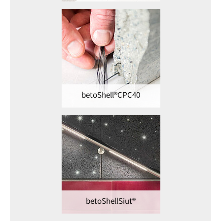
betoShell®CPC40
betoShellSiut®