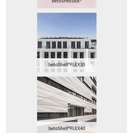
betoShellSiut®
betoShell®FLEX30
betoShell®FLEX40