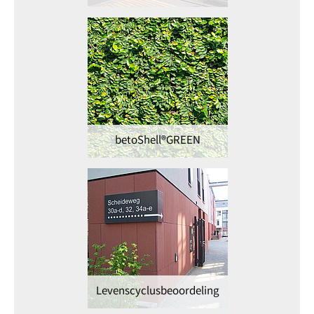
betoShell®GREEN
Levenscyclusbeoordeling