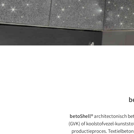
b
betoShell®
architectonisch be
(GVK) of koolstofvezel-kunststo
productieproces. Textielbeto