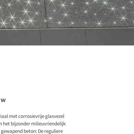
uw
al met corrosievrije glasvezel
 het bijzonder milieuvriendelijk
t gewapend beton: De reguliere