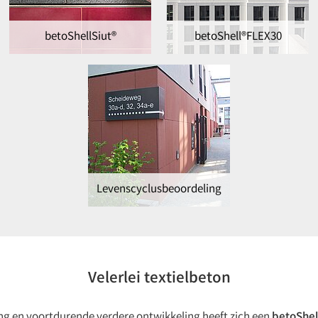
betoShellSiut®
betoShell®FLEX30
Levenscyclusbeoordeling
Velerlei textielbeton
ing en voortdurende verdere ontwikkeling heeft zich een
betoShel