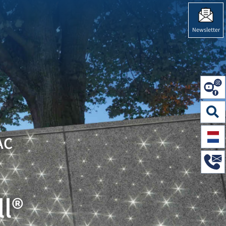
STEN"
Newsletter
AC
l®