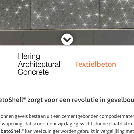
Textielbeton
etoShell® zorgt voor een revolutie in gevelbo
tonnen gevels bestaan uit een cementgebonden composietmateria
f wapening, dat scoort door zijn lage gewicht, dunne plaatdikte en
n
betoShell®
kan veel zuiniger worden gebruikt in vergelijking me