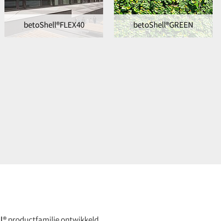
betoShell®FLEX40
betoShell®GREEN
l®
productfamilie ontwikkeld,