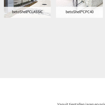
betoShell®CLASSIC
betoShell®CPC40
Vanuit tientallen jaren ervar