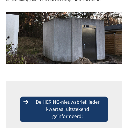
beschikking over een barrièrevrije damescabine.
De HERING-nieuwsbrief: ieder
kwartaal uitstekend
geïnformeerd!